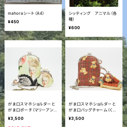
アニメ、漫画
mahoraシート（A4）
シッティング アニマル（各
種）
¥450
旅、乗り物
¥600
お金、健康
スポーツ
恋愛
その他
がま口スマホショルダーと
がま口スマホショルダーと
がま口ポーチ（マリーアント
がま口バッグチャーム（くま
ワネットと扇）
さんチェック）
¥3,500
¥3,500