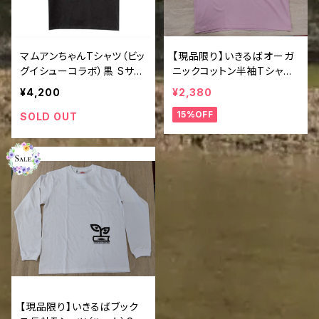
マムアンちゃんTシャツ（ビッ
【現品限り】いきるばオーガ
グイシューコラボ）黒 Sサイ
ニックコットン半袖Tシャツ
ズ
（ピンク）Mサイズ
¥4,200
¥2,380
15%OFF
SOLD OUT
【現品限り】いきるばブック