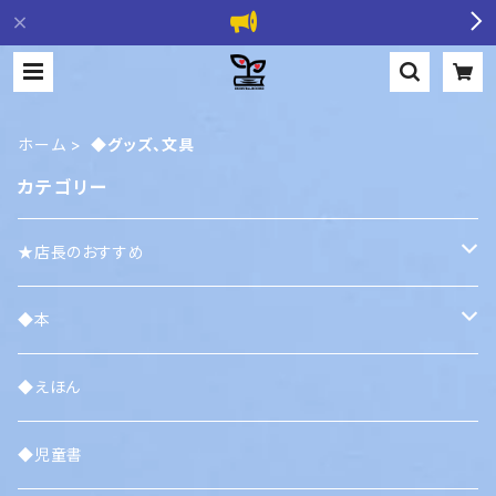
ホーム
◆グッズ、文具
カテゴリー
★店長のおすすめ
・注目している人
◆本
・大人にこそ知って欲しい
・気分で選ぶ
◆えほん
生きたい／死にたい
・若者に伝えたい
・ジャンルで選ぶ
◆児童書