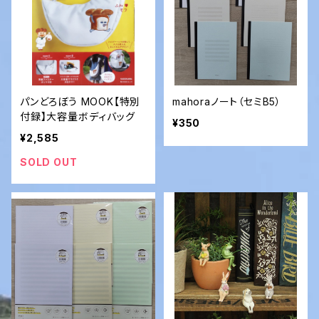
・その他
動物、自然、環境
建築、住まい
社会全般
パンどろぼう MOOK【特別
mahoraノート（セミB5）
付録】大容量ボディバッグ
¥350
¥2,585
経済
SOLD OUT
小説・文学
エッセイ
芸術、アート
料理、音楽、ファッション、趣味