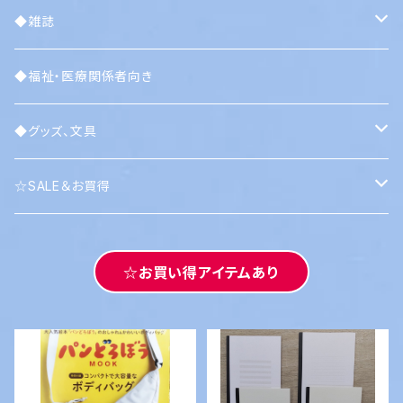
なおしたい
認知症、うつ、依存症
・その他
◆雑誌
人間関係を変えたい
リハビリ、トレーニング
・ビッグイシュー
◆福祉・医療関係者向き
知りたい、学びたい
介護、ケア
◆グッズ、文具
笑いたい
障がい、多様な性
・文房具
☆SALE＆お買得
癒やされたい
教育、子育て
mahora
・衣類
バーゲンブック
食べたい
☆お買い得アイテムあり
虐待、DV、ハラスメント
・バッグ
値下げ
旅に出たい
貧困
・アクセサリー
その他
哲学、歴史